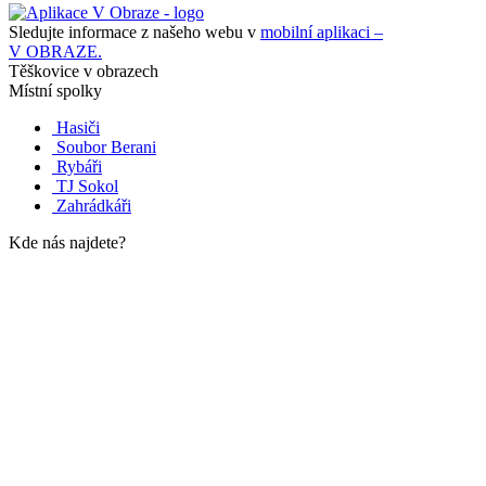
Sledujte informace z našeho webu v
mobilní aplikaci –
V OBRAZE.
Těškovice v obrazech
Místní spolky
Hasiči
Soubor Berani
Rybáři
TJ Sokol
Zahrádkáři
Kde nás najdete?