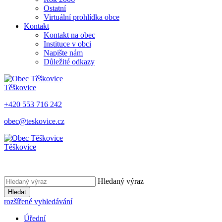
Ostatní
Virtuální prohlídka obce
Kontakt
Kontakt na obec
Instituce v obci
Napište nám
Důležité odkazy
Těškovice
+420 553 716 242
obec@teskovice.cz
Těškovice
Hledaný výraz
Hledat
rozšířené vyhledávání
Úřední