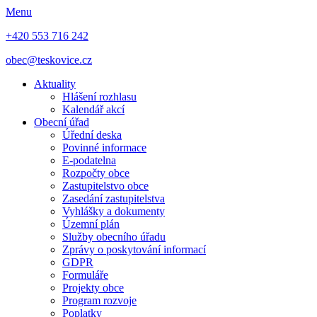
Menu
+420 553 716 242
obec@teskovice.cz
Aktuality
Hlášení rozhlasu
Kalendář akcí
Obecní úřad
Úřední deska
Povinné informace
E-podatelna
Rozpočty obce
Zastupitelstvo obce
Zasedání zastupitelstva
Vyhlášky a dokumenty
Územní plán
Služby obecního úřadu
Zprávy o poskytování informací
GDPR
Formuláře
Projekty obce
Program rozvoje
Poplatky