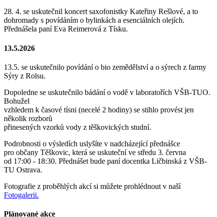
28. 4. se uskutečnil koncert saxofonistky Kateřiny Rešlové, a to
dohromady s povídáním o bylinkách a esenciálních olejích.
Přednášela paní Eva Reimerová z Tísku.
13.5.2026
13.5. se uskutečnilo povídání o bio zemědělství a o sýrech z farmy
Sýry z Rolsu.
Dopoledne se uskutečnilo bádání o vodě v laboratořích VŠB-TUO.
Bohužel
vzhledem k časové tísni (necelé 2 hodiny) se stihlo provést jen
několik rozborů
přinesených vzorků vody z těškovických studní.
Podrobnosti o výsledích uslyšíte v nadcházející přednášce
pro občany Těškovic, která se uskuteční ve středu 3. června
od 17:00 - 18:30. Přednášet bude paní docentka Ličbinská z VŠB-
TU Ostrava.
Fotografie z proběhlých akcí si můžete prohlédnout v naší
Fotogalerii.
Plánované akce