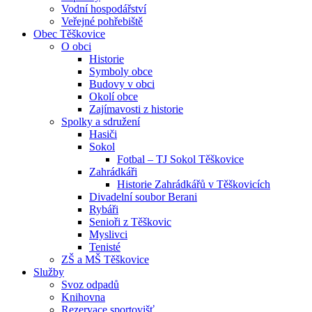
Vodní hospodářství
Veřejné pohřebiště
Obec Těškovice
O obci
Historie
Symboly obce
Budovy v obci
Okolí obce
Zajímavosti z historie
Spolky a sdružení
Hasiči
Sokol
Fotbal – TJ Sokol Těškovice
Zahrádkáři
Historie Zahrádkářů v Těškovicích
Divadelní soubor Berani
Rybáři
Senioři z Těškovic
Myslivci
Tenisté
ZŠ a MŠ Těškovice
Služby
Svoz odpadů
Knihovna
Rezervace sportovišť