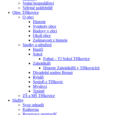
Vodní hospodářství
Veřejné pohřebiště
Obec Těškovice
O obci
Historie
Symboly obce
Budovy v obci
Okolí obce
Zajímavosti z historie
Spolky a sdružení
Hasiči
Sokol
Fotbal – TJ Sokol Těškovice
Zahrádkáři
Historie Zahrádkářů v Těškovicích
Divadelní soubor Berani
Rybáři
Senioři z Těškovic
Myslivci
Tenisté
ZŠ a MŠ Těškovice
Služby
Svoz odpadů
Knihovna
Rezervace sportovišť