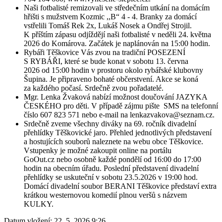
Naši fotbalisté remizovali ve středečním utkání na domácím
hřišti s mužstvem Kozmic ,,B“ 4 - 4. Branky za domácí
vstřelili Tomáš Rek 2x, Lukáš Nosek a Ondřej Strojil.
K příštím zápasu odjíždějí naši fotbalisté v neděli 24. května
2026 do Komárova. Začátek je naplánován na 15:00 hodin.
Rybáři Těškovice Vás zvou na tradiční POSEZENÍ
S RYBÁŘI, které se bude konat v sobotu 13. června
2026 od 15:00 hodin v prostoru okolo rybářské klubovny
Šupina. Je připraveno bohaté občerstvení. Akce se koná
za každého počasí. Srdečně zvou pořadatelé.
Mgr. Lenka Žvaková nabízí možnost doučování JAZYKA
ČESKÉHO pro děti. V případě zájmu pište SMS na telefonní
číslo 607 823 571 nebo e-mail na lenkazvakova@seznam.cz.
Srdečně zveme všechny diváky na 69. ročník divadelní
přehlídky Těškovické jaro. Přehled jednotlivých představení
a hostujících souborů naleznete na webu obce Těškovice.
Vstupenky je možné zakoupit online na portálu
GoOut.cz nebo osobně každé pondělí od 16:00 do 17:00
hodin na obecním úřadu. Poslední představení divadelní
přehlídky se uskuteční v sobotu 23.5.2026 v 19:00 hod.
Domácí divadelní soubor BERANI Těškovice představí extra
krátkou westernovou komedií plnou veršů s názvem
KULKY.
Datum vložení:
22. 5. 2026 9:26