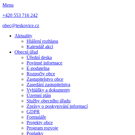
Menu
+420 553 716 242
obec@teskovice.cz
Aktuality
Hlášení rozhlasu
Kalendář akcí
Obecní úřad
Úřední deska
Povinné informace
E-podatelna
Rozpočty obce
Zastupitelstvo obce
Zasedání zastupitelstva
Vyhlášky a dokumenty
Územní plán
Služby obecního úřadu
Zprávy o poskytování informací
GDPR
Formuláře
Projekty obce
Program rozvoje
Poplatky