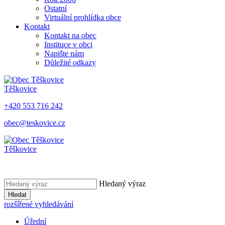
Ostatní
Virtuální prohlídka obce
Kontakt
Kontakt na obec
Instituce v obci
Napište nám
Důležité odkazy
Těškovice
+420 553 716 242
obec@teskovice.cz
Těškovice
Hledaný výraz
Hledat
rozšířené vyhledávání
Úřední