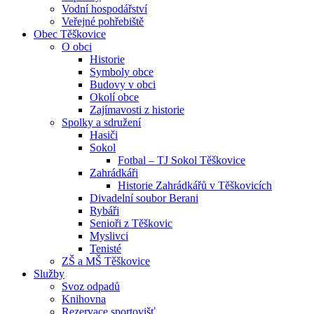
Vodní hospodářství
Veřejné pohřebiště
Obec Těškovice
O obci
Historie
Symboly obce
Budovy v obci
Okolí obce
Zajímavosti z historie
Spolky a sdružení
Hasiči
Sokol
Fotbal – TJ Sokol Těškovice
Zahrádkáři
Historie Zahrádkářů v Těškovicích
Divadelní soubor Berani
Rybáři
Senioři z Těškovic
Myslivci
Tenisté
ZŠ a MŠ Těškovice
Služby
Svoz odpadů
Knihovna
Rezervace sportovišť