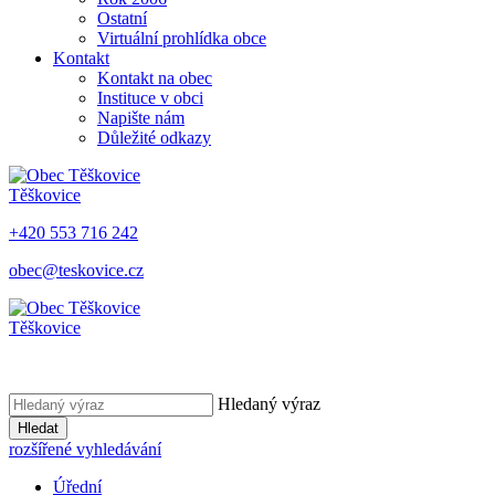
Ostatní
Virtuální prohlídka obce
Kontakt
Kontakt na obec
Instituce v obci
Napište nám
Důležité odkazy
Těškovice
+420 553 716 242
obec@teskovice.cz
Těškovice
Hledaný výraz
Hledat
rozšířené vyhledávání
Úřední