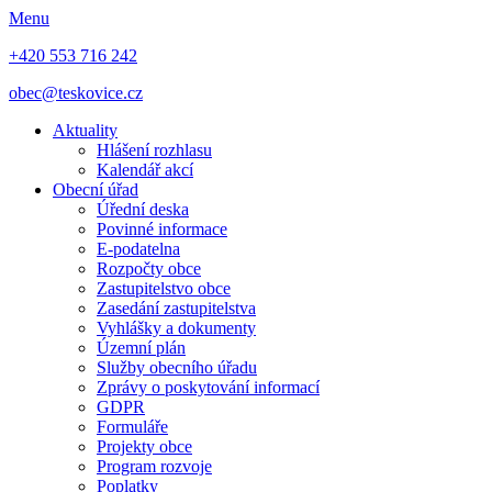
Menu
+420 553 716 242
obec@teskovice.cz
Aktuality
Hlášení rozhlasu
Kalendář akcí
Obecní úřad
Úřední deska
Povinné informace
E-podatelna
Rozpočty obce
Zastupitelstvo obce
Zasedání zastupitelstva
Vyhlášky a dokumenty
Územní plán
Služby obecního úřadu
Zprávy o poskytování informací
GDPR
Formuláře
Projekty obce
Program rozvoje
Poplatky