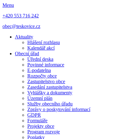
Menu
+420 553 716 242
obec@teskovice.cz
Aktuality
Hlášení rozhlasu
Kalendář akcí
Obecní úřad
Úřední deska
Povinné informace
E-podatelna
Rozpočty obce
Zastupitelstvo obce
Zasedání zastupitelstva
Vyhlášky a dokumenty
Územní plán
Služby obecního úřadu
Zprávy o poskytování informací
GDPR
Formuláře
Projekty obce
Program rozvoje
Poplatky