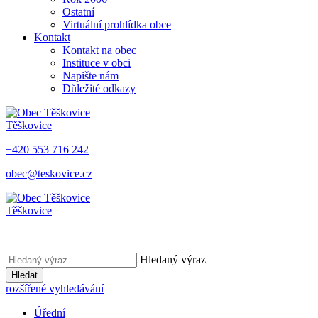
Ostatní
Virtuální prohlídka obce
Kontakt
Kontakt na obec
Instituce v obci
Napište nám
Důležité odkazy
Těškovice
+420 553 716 242
obec@teskovice.cz
Těškovice
Hledaný výraz
Hledat
rozšířené vyhledávání
Úřední