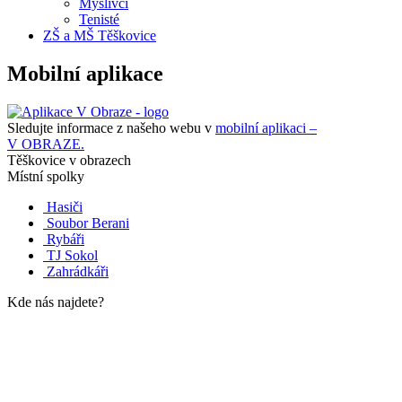
Myslivci
Tenisté
ZŠ a MŠ Těškovice
Mobilní aplikace
Sledujte informace z našeho webu v
mobilní aplikaci –
V OBRAZE.
Těškovice v obrazech
Místní spolky
Hasiči
Soubor Berani
Rybáři
TJ Sokol
Zahrádkáři
Kde nás najdete?