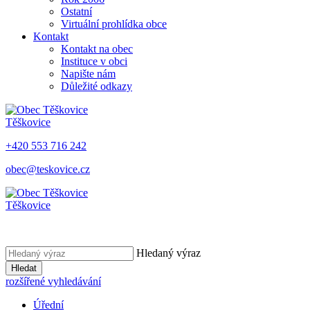
Ostatní
Virtuální prohlídka obce
Kontakt
Kontakt na obec
Instituce v obci
Napište nám
Důležité odkazy
Těškovice
+420 553 716 242
obec@teskovice.cz
Těškovice
Hledaný výraz
Hledat
rozšířené vyhledávání
Úřední