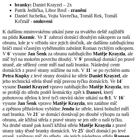
branky:
Daniel Krayzel – 2x
Patrik Jedlička, Libor Brož -
zranění
Daniel Juchelka, Vojta Vavrečka, Tomáš Rek, Tomáš
Krčmář -
omluveni
K dalšímu mistrovskému utkání jsme za trvalého deště zajížděli
na půdu
Kozmic
. Ve
3´
zahrozí domácí dlouhým nákopem za naši
obranu, kde je v offsidu sice jejich útočník, ale dalšímu zabíhajícímu
hráči musí včasným vyběhnutím zabránit Roman rychlým odkopem.
V
6´
vysune
Jan Šenk
za obranu nabíhajícího
Matěje Krayzla
, ale
míč byl na mokrém povrchu dlouhý. V
9´
pronikají domácí po pravé
straně, ale střílený centr míří nad naši branku. Následný centr
domácích z pravé strany srážíme na roh. V
11´
se po rychlém autu
Petra Kupky
z levé strany dostává ke střele
Daniel Krayzel
, ale
jeho technická střela těsně míjí pravou tyčku domácích. Ve
14´
vysune
Daniel Krayzel
vpravo nabíhajícího
Matěje Krayzla
, ten
se probíjí do středu podél šestnáctky zpět k
Danovi
, který
pohotovou střelou k levé tyči otevírá skóre utkání na
0:1
. V
16´
vysune
Jan Šenk
vpravo
Matěje Krayzla
, ten zatáhne míč
a zpětnou přihrávkou vybídne
Jendu
ke střele, která bohužel míří
nad branku. Ve
21´
se domácí dostávají po dlouhé výkopu za naši
obranu, ale křižná střela z pravé strany se jen otře o naši tyčku.
Na druhé straně pak končí křižná střela
Matěje Krayzla
z pravé
strany taky těsně branky domácích. Ve
25´
útočí domácí po levé
straně, zatáhnou míč do středu, ale jejich následnou střelu
Roman