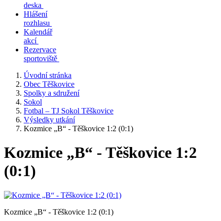
deska
Hlášení
rozhlasu
Kalendář
akcí
Rezervace
sportoviště
Úvodní stránka
Obec Těškovice
Spolky a sdružení
Sokol
Fotbal – TJ Sokol Těškovice
Výsledky utkání
Kozmice „B“ - Těškovice 1:2 (0:1)
Kozmice „B“ - Těškovice 1:2
(0:1)
Kozmice „B“ - Těškovice 1:2 (0:1)