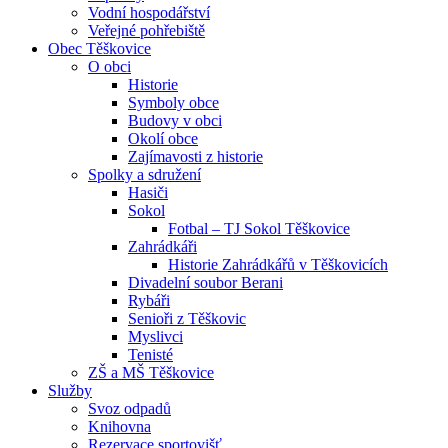
Vodní hospodářství
Veřejné pohřebiště
Obec Těškovice
O obci
Historie
Symboly obce
Budovy v obci
Okolí obce
Zajímavosti z historie
Spolky a sdružení
Hasiči
Sokol
Fotbal – TJ Sokol Těškovice
Zahrádkáři
Historie Zahrádkářů v Těškovicích
Divadelní soubor Berani
Rybáři
Senioři z Těškovic
Myslivci
Tenisté
ZŠ a MŠ Těškovice
Služby
Svoz odpadů
Knihovna
Rezervace sportovišť