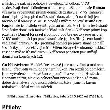
a následuje pak náš pohotový osvobozující odkop. V
73´
se dostávají domácí dlouhým nákopem za naši obranu, ale
Roman
včasným vyběhnutím průnik domácích zastavuje. V
75´
zahrávají
domácí přímý kop před naší šestnáctkou, ale opět nastřelují jen
břevno naší branky. V
78´
se probíjí s míčem po levé
straně Petr
Kupka
, ale jeho střelu vyráží gólman na roh. V
81´
je na levé straně
šestnáctky domácích faulován
Vladimír Šenk
. Nařízený přímý kop
rozehrává
Daniel Krayzel
a bombou pod břevno zvyšuje na
0:2
.
V
83´
útočí domácí po pravé straně, ale jejich střílený centr končí
vedle naší branky. V
85´
pronikají domácí po pravé straně do naší
šestnáctky, kde zasekávají míč a
Vilém Krayzel
v obranném skluzu
zasáhne míč nešťastně rukou. Nařízenou penaltou pak snižují
domácí na konečných
1:2
.
Co říci závěrem:
V okleštěné sestavě jsme na kvalitní a mokrém
terénu, předvedli velmi dobrý herní výkon. Na rozdíl od domácích
jsme vytvořené brankové šance proměnili a vedli 0:2. Hosté sice
z penalty snížili, ale díky výbornému výkonu našeho gólmana,
dobré defenzívě a bojovnosti celého mužstva, jsme i s kusem
fotbalového štěstí vedení udrželi.
Příští utkání: Žimrovice – Těškovice, Sobota 24.5.2025 od 17:00 hod.
Přílohy