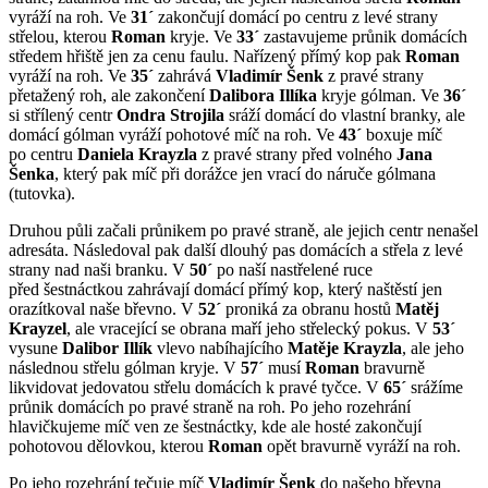
vyráží na roh. Ve
31´
zakončují domácí po centru z levé strany
střelou, kterou
Roman
kryje. Ve
33´
zastavujeme průnik domácích
středem hřiště jen za cenu faulu. Nařízený přímý kop pak
Roman
vyráží na roh. Ve
35´
zahrává
Vladimír Šenk
z pravé strany
přetažený roh, ale zakončení
Dalibora Illíka
kryje gólman. Ve
36´
si střílený centr
Ondra Strojila
sráží domácí do vlastní branky, ale
domácí gólman vyráží pohotové míč na roh. Ve
43´
boxuje míč
po centru
Daniela Krayzla
z pravé strany před volného
Jana
Šenka
, který pak míč při dorážce jen vrací do náruče gólmana
(tutovka).
Druhou půli začali průnikem po pravé straně, ale jejich centr nenašel
adresáta. Následoval pak další dlouhý pas domácích a střela z levé
strany nad naši branku. V
50´
po naší nastřelené ruce
před šestnáctkou zahrávají domácí přímý kop, který naštěstí jen
orazítkoval naše břevno. V
52´
proniká za obranu hostů
Matěj
Krayzel
, ale vracející se obrana maří jeho střelecký pokus. V
53´
vysune
Dalibor Illík
vlevo nabíhajícího
Matěje Krayzla
, ale jeho
následnou střelu gólman kryje. V
57´
musí
Roman
bravurně
likvidovat jedovatou střelu domácích k pravé tyčce. V
65´
srážíme
průnik domácích po pravé straně na roh. Po jeho rozehrání
hlavičkujeme míč ven ze šestnáctky, kde ale hosté zakončují
pohotovou dělovkou, kterou
Roman
opět bravurně vyráží na roh.
Po jeho rozehrání tečuje míč
Vladimír Šenk
do našeho břevna