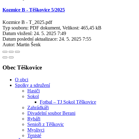
Kozmice B - Těškovice 5/2025
Kozmice B - T_2025.pdf
Typ souboru: PDF dokument, Velikost: 465,45 kB
Datum vložení:
24. 5. 2025 7:49
Datum poslední aktualizace:
24. 5. 2025 7:55
Autor:
Martin Šenk
Obec Těškovice
O obci
Spolky a sdružení
Hasiči
Sokol
Fotbal – TJ Sokol Těškovice
Zahrádkáři
Divadelní soubor Berani
Rybáři
Senioři z Těškovic
Myslivci
Tenisté