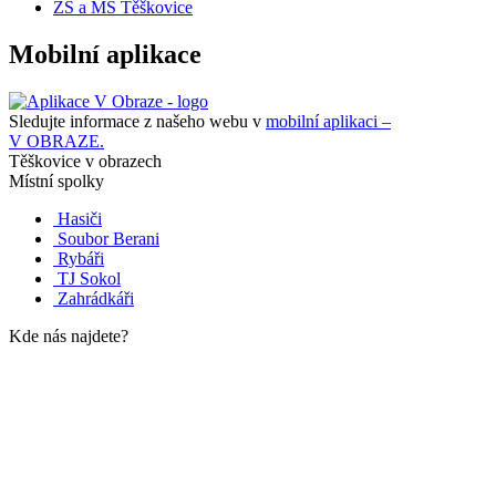
ZŠ a MŠ Těškovice
Mobilní aplikace
Sledujte informace z našeho webu v
mobilní aplikaci –
V OBRAZE.
Těškovice v obrazech
Místní spolky
Hasiči
Soubor Berani
Rybáři
TJ Sokol
Zahrádkáři
Kde nás najdete?