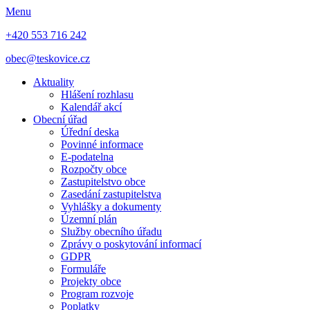
Menu
+420 553 716 242
obec@teskovice.cz
Aktuality
Hlášení rozhlasu
Kalendář akcí
Obecní úřad
Úřední deska
Povinné informace
E-podatelna
Rozpočty obce
Zastupitelstvo obce
Zasedání zastupitelstva
Vyhlášky a dokumenty
Územní plán
Služby obecního úřadu
Zprávy o poskytování informací
GDPR
Formuláře
Projekty obce
Program rozvoje
Poplatky