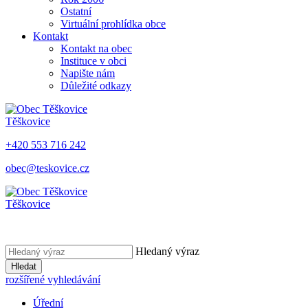
Ostatní
Virtuální prohlídka obce
Kontakt
Kontakt na obec
Instituce v obci
Napište nám
Důležité odkazy
Těškovice
+420 553 716 242
obec@teskovice.cz
Těškovice
Hledaný výraz
Hledat
rozšířené vyhledávání
Úřední