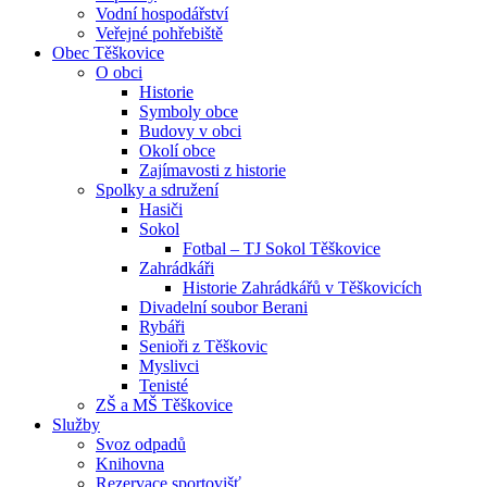
Vodní hospodářství
Veřejné pohřebiště
Obec Těškovice
O obci
Historie
Symboly obce
Budovy v obci
Okolí obce
Zajímavosti z historie
Spolky a sdružení
Hasiči
Sokol
Fotbal – TJ Sokol Těškovice
Zahrádkáři
Historie Zahrádkářů v Těškovicích
Divadelní soubor Berani
Rybáři
Senioři z Těškovic
Myslivci
Tenisté
ZŠ a MŠ Těškovice
Služby
Svoz odpadů
Knihovna
Rezervace sportovišť