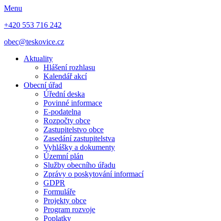
Menu
+420 553 716 242
obec@teskovice.cz
Aktuality
Hlášení rozhlasu
Kalendář akcí
Obecní úřad
Úřední deska
Povinné informace
E-podatelna
Rozpočty obce
Zastupitelstvo obce
Zasedání zastupitelstva
Vyhlášky a dokumenty
Územní plán
Služby obecního úřadu
Zprávy o poskytování informací
GDPR
Formuláře
Projekty obce
Program rozvoje
Poplatky