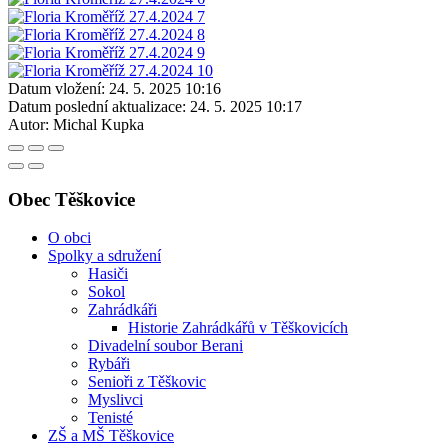
Datum vložení:
24. 5. 2025 10:16
Datum poslední aktualizace:
24. 5. 2025 10:17
Autor:
Michal Kupka
Obec Těškovice
O obci
Spolky a sdružení
Hasiči
Sokol
Zahrádkáři
Historie Zahrádkářů v Těškovicích
Divadelní soubor Berani
Rybáři
Senioři z Těškovic
Myslivci
Tenisté
ZŠ a MŠ Těškovice