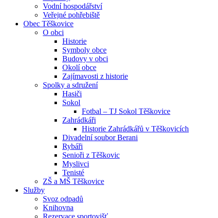
Vodní hospodářství
Veřejné pohřebiště
Obec Těškovice
O obci
Historie
Symboly obce
Budovy v obci
Okolí obce
Zajímavosti z historie
Spolky a sdružení
Hasiči
Sokol
Fotbal – TJ Sokol Těškovice
Zahrádkáři
Historie Zahrádkářů v Těškovicích
Divadelní soubor Berani
Rybáři
Senioři z Těškovic
Myslivci
Tenisté
ZŠ a MŠ Těškovice
Služby
Svoz odpadů
Knihovna
Rezervace sportovišť