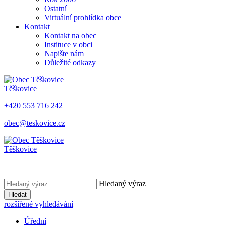
Ostatní
Virtuální prohlídka obce
Kontakt
Kontakt na obec
Instituce v obci
Napište nám
Důležité odkazy
Těškovice
+420 553 716 242
obec@teskovice.cz
Těškovice
Hledaný výraz
Hledat
rozšířené vyhledávání
Úřední