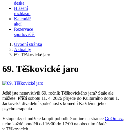
deska
Hlášení
rozhlasu
Kalendář
akcí
Rezervace
sportoviště
Úvodní stránka
Aktuality
69. Těškovické jaro
69. Těškovické jaro
Ještě jste nenavštívili 69. ročník Těškovického jara? Stále ale
můžete. Příští sobotu 11. 4. 2026 přijede do Kulturního domu 1.
Jarkovská divadelní společnost s komedií Každému jeho
psychoterapeuta.
Vstupenky si můžete koupit pohodlně online na stránce
GoOut.cz
,
nebo každé pondělí od 16:00 do 17:00 na obecním úřadě
v Těškovicích.