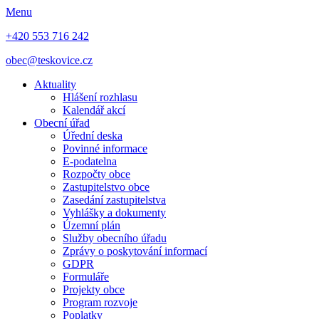
Menu
+420 553 716 242
obec@teskovice.cz
Aktuality
Hlášení rozhlasu
Kalendář akcí
Obecní úřad
Úřední deska
Povinné informace
E-podatelna
Rozpočty obce
Zastupitelstvo obce
Zasedání zastupitelstva
Vyhlášky a dokumenty
Územní plán
Služby obecního úřadu
Zprávy o poskytování informací
GDPR
Formuláře
Projekty obce
Program rozvoje
Poplatky