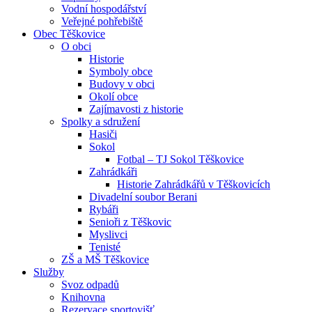
Vodní hospodářství
Veřejné pohřebiště
Obec Těškovice
O obci
Historie
Symboly obce
Budovy v obci
Okolí obce
Zajímavosti z historie
Spolky a sdružení
Hasiči
Sokol
Fotbal – TJ Sokol Těškovice
Zahrádkáři
Historie Zahrádkářů v Těškovicích
Divadelní soubor Berani
Rybáři
Senioři z Těškovic
Myslivci
Tenisté
ZŠ a MŠ Těškovice
Služby
Svoz odpadů
Knihovna
Rezervace sportovišť