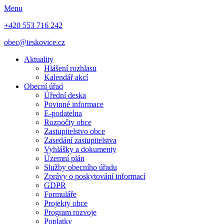
Menu
+420 553 716 242
obec@teskovice.cz
Aktuality
Hlášení rozhlasu
Kalendář akcí
Obecní úřad
Úřední deska
Povinné informace
E-podatelna
Rozpočty obce
Zastupitelstvo obce
Zasedání zastupitelstva
Vyhlášky a dokumenty
Územní plán
Služby obecního úřadu
Zprávy o poskytování informací
GDPR
Formuláře
Projekty obce
Program rozvoje
Poplatky