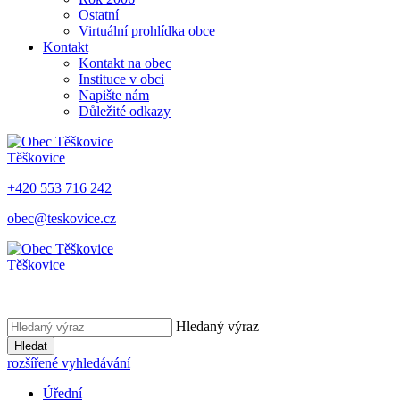
Ostatní
Virtuální prohlídka obce
Kontakt
Kontakt na obec
Instituce v obci
Napište nám
Důležité odkazy
Těškovice
+420 553 716 242
obec@teskovice.cz
Těškovice
Hledaný výraz
Hledat
rozšířené vyhledávání
Úřední