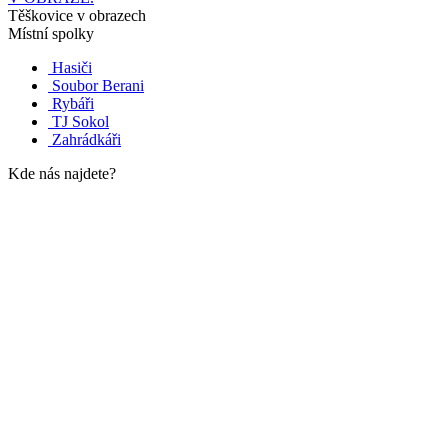
Těškovice v obrazech
Místní spolky
Hasiči
Soubor Berani
Rybáři
TJ Sokol
Zahrádkáři
Kde nás najdete?