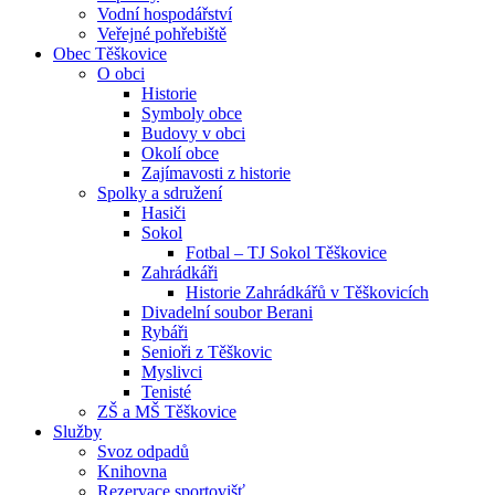
Vodní hospodářství
Veřejné pohřebiště
Obec Těškovice
O obci
Historie
Symboly obce
Budovy v obci
Okolí obce
Zajímavosti z historie
Spolky a sdružení
Hasiči
Sokol
Fotbal – TJ Sokol Těškovice
Zahrádkáři
Historie Zahrádkářů v Těškovicích
Divadelní soubor Berani
Rybáři
Senioři z Těškovic
Myslivci
Tenisté
ZŠ a MŠ Těškovice
Služby
Svoz odpadů
Knihovna
Rezervace sportovišť