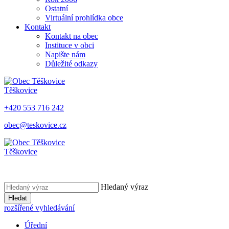
Ostatní
Virtuální prohlídka obce
Kontakt
Kontakt na obec
Instituce v obci
Napište nám
Důležité odkazy
Těškovice
+420 553 716 242
obec@teskovice.cz
Těškovice
Hledaný výraz
Hledat
rozšířené vyhledávání
Úřední