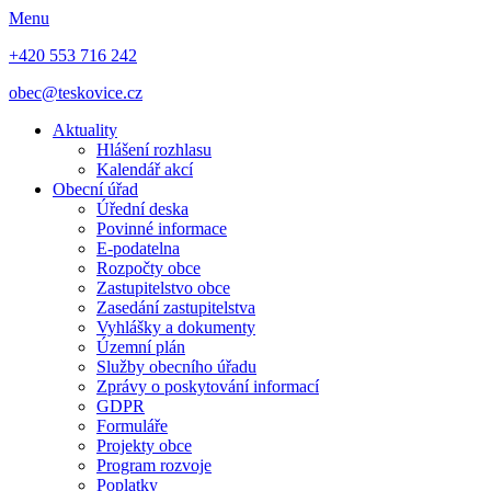
Menu
+420 553 716 242
obec@teskovice.cz
Aktuality
Hlášení rozhlasu
Kalendář akcí
Obecní úřad
Úřední deska
Povinné informace
E-podatelna
Rozpočty obce
Zastupitelstvo obce
Zasedání zastupitelstva
Vyhlášky a dokumenty
Územní plán
Služby obecního úřadu
Zprávy o poskytování informací
GDPR
Formuláře
Projekty obce
Program rozvoje
Poplatky