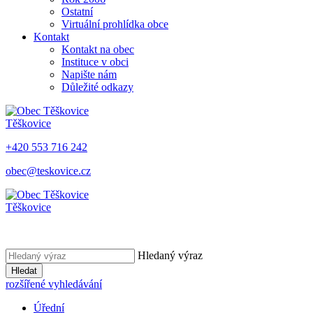
Ostatní
Virtuální prohlídka obce
Kontakt
Kontakt na obec
Instituce v obci
Napište nám
Důležité odkazy
Těškovice
+420 553 716 242
obec@teskovice.cz
Těškovice
Hledaný výraz
Hledat
rozšířené vyhledávání
Úřední