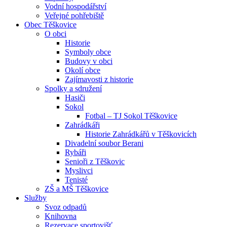
Vodní hospodářství
Veřejné pohřebiště
Obec Těškovice
O obci
Historie
Symboly obce
Budovy v obci
Okolí obce
Zajímavosti z historie
Spolky a sdružení
Hasiči
Sokol
Fotbal – TJ Sokol Těškovice
Zahrádkáři
Historie Zahrádkářů v Těškovicích
Divadelní soubor Berani
Rybáři
Senioři z Těškovic
Myslivci
Tenisté
ZŠ a MŠ Těškovice
Služby
Svoz odpadů
Knihovna
Rezervace sportovišť