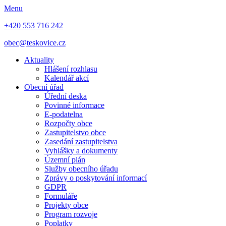
Menu
+420 553 716 242
obec@teskovice.cz
Aktuality
Hlášení rozhlasu
Kalendář akcí
Obecní úřad
Úřední deska
Povinné informace
E-podatelna
Rozpočty obce
Zastupitelstvo obce
Zasedání zastupitelstva
Vyhlášky a dokumenty
Územní plán
Služby obecního úřadu
Zprávy o poskytování informací
GDPR
Formuláře
Projekty obce
Program rozvoje
Poplatky