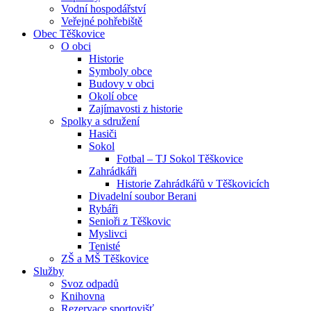
Vodní hospodářství
Veřejné pohřebiště
Obec Těškovice
O obci
Historie
Symboly obce
Budovy v obci
Okolí obce
Zajímavosti z historie
Spolky a sdružení
Hasiči
Sokol
Fotbal – TJ Sokol Těškovice
Zahrádkáři
Historie Zahrádkářů v Těškovicích
Divadelní soubor Berani
Rybáři
Senioři z Těškovic
Myslivci
Tenisté
ZŠ a MŠ Těškovice
Služby
Svoz odpadů
Knihovna
Rezervace sportovišť