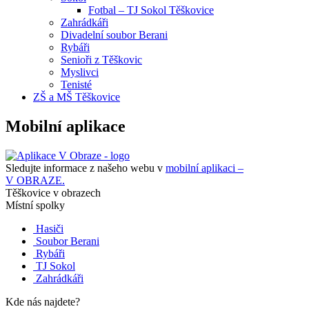
Fotbal – TJ Sokol Těškovice
Zahrádkáři
Divadelní soubor Berani
Rybáři
Senioři z Těškovic
Myslivci
Tenisté
ZŠ a MŠ Těškovice
Mobilní aplikace
Sledujte informace z našeho webu v
mobilní aplikaci –
V OBRAZE.
Těškovice v obrazech
Místní spolky
Hasiči
Soubor Berani
Rybáři
TJ Sokol
Zahrádkáři
Kde nás najdete?