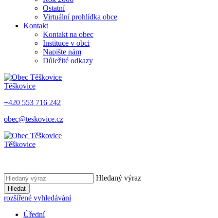
Ostatní
Virtuální prohlídka obce
Kontakt
Kontakt na obec
Instituce v obci
Napište nám
Důležité odkazy
Těškovice
+420 553 716 242
obec@teskovice.cz
Těškovice
Hledaný výraz
Hledat
rozšířené vyhledávání
Úřední