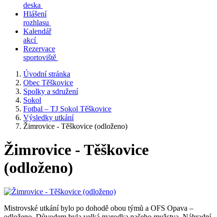
deska
Hlášení
rozhlasu
Kalendář
akcí
Rezervace
sportoviště
Úvodní stránka
Obec Těškovice
Spolky a sdružení
Sokol
Fotbal – TJ Sokol Těškovice
Výsledky utkání
Žimrovice - Těškovice (odloženo)
Žimrovice - Těškovice
(odloženo)
Mistrovské utkání bylo po dohodě obou týmů a OFS Opava –
odloženo. Důvodem byla velká marodka našeho mužstva. Náhradní