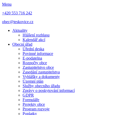
Menu
+420 553 716 242
obec@teskovice.cz
Aktuality
Hlášení rozhlasu
Kalendář akcí
Obecní úřad
Úřední deska
Povinné informace
E-podatelna
Rozpočty obce
Zastupitelstvo obce
Zasedání zastupitelstva
Vyhlášky a dokumenty
Územní plán
Služby obecního úřadu
Zprávy o poskytování informací
GDPR
Formuláře
Projekty obce
Program rozvoje
Poplatky