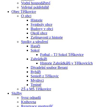
Vodní hospodářství
Veřejné pohřebiště
Obec Těškovice
O obci
Historie
Symboly obce
Budovy v obci
Okolí obce
Zajímavosti z historie
Spolky a sdružení
Hasiči
Sokol
Fotbal – TJ Sokol Těškovice
Zahrádkáři
Historie Zahrádkářů v Těškovicích
Divadelní soubor Berani
Rybáři
Senioři z Těškovic
Myslivci
Tenisté
ZŠ a MŠ Těškovice
Služby
Svoz odpadů
Knihovna
Rezervace sportovišť