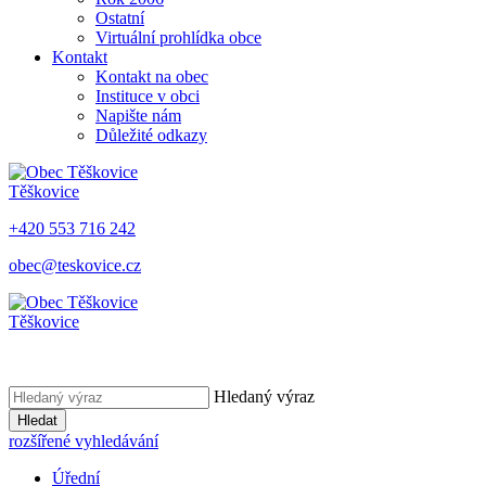
Ostatní
Virtuální prohlídka obce
Kontakt
Kontakt na obec
Instituce v obci
Napište nám
Důležité odkazy
Těškovice
+420 553 716 242
obec@teskovice.cz
Těškovice
Hledaný výraz
Hledat
rozšířené vyhledávání
Úřední