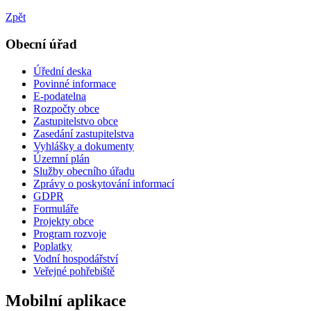
Zpět
Obecní úřad
Úřední deska
Povinné informace
E-podatelna
Rozpočty obce
Zastupitelstvo obce
Zasedání zastupitelstva
Vyhlášky a dokumenty
Územní plán
Služby obecního úřadu
Zprávy o poskytování informací
GDPR
Formuláře
Projekty obce
Program rozvoje
Poplatky
Vodní hospodářství
Veřejné pohřebiště
Mobilní aplikace