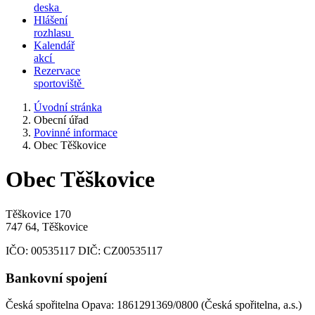
deska
Hlášení
rozhlasu
Kalendář
akcí
Rezervace
sportoviště
Úvodní stránka
Obecní úřad
Povinné informace
Obec Těškovice
Obec Těškovice
Těškovice 170
747 64, Těškovice
IČO:
00535117
DIČ:
CZ00535117
Bankovní spojení
Česká spořitelna Opava: 1861291369/0800 (Česká spořitelna, a.s.)