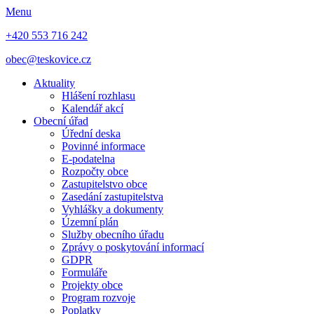
Menu
+420 553 716 242
obec@teskovice.cz
Aktuality
Hlášení rozhlasu
Kalendář akcí
Obecní úřad
Úřední deska
Povinné informace
E-podatelna
Rozpočty obce
Zastupitelstvo obce
Zasedání zastupitelstva
Vyhlášky a dokumenty
Územní plán
Služby obecního úřadu
Zprávy o poskytování informací
GDPR
Formuláře
Projekty obce
Program rozvoje
Poplatky