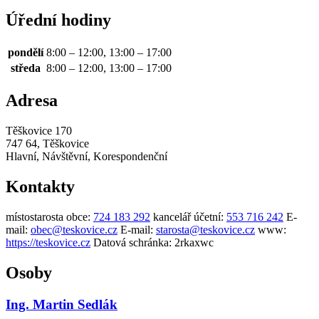
Úřední hodiny
pondělí
8:00 – 12:00, 13:00 – 17:00
středa
8:00 – 12:00, 13:00 – 17:00
Adresa
Těškovice 170
747 64, Těškovice
Hlavní, Návštěvní, Korespondenční
Kontakty
místostarosta obce:
724 183 292
kancelář účetní:
553 716 242
E-
mail:
obec@teskovice.cz
E-mail:
starosta@teskovice.cz
www:
https://teskovice.cz
Datová schránka:
2rkaxwc
Osoby
Ing. Martin Sedlák