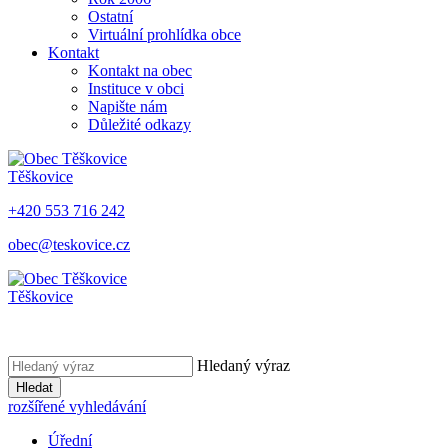
Ostatní
Virtuální prohlídka obce
Kontakt
Kontakt na obec
Instituce v obci
Napište nám
Důležité odkazy
Těškovice
+420 553 716 242
obec@teskovice.cz
Těškovice
Hledaný výraz
Hledat
rozšířené vyhledávání
Úřední