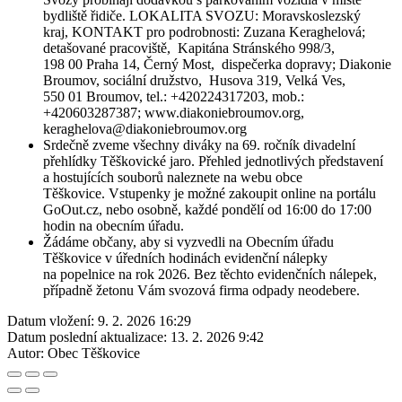
bydliště řidiče. LOKALITA SVOZU: Moravskoslezský
kraj, KONTAKT pro podrobnosti: Zuzana Keraghelová;
detašované pracoviště, Kapitána Stránského 998/3,
198 00 Praha 14, Černý Most, dispečerka dopravy; Diakonie
Broumov, sociální družstvo, Husova 319, Velká Ves,
550 01 Broumov, tel.: +420224317203, mob.:
+420603287387; www.diakoniebroumov.org,
keraghelova@diakoniebroumov.org
Srdečně zveme všechny diváky na 69. ročník divadelní
přehlídky Těškovické jaro. Přehled jednotlivých představení
a hostujících souborů naleznete na webu obce
Těškovice. Vstupenky je možné zakoupit online na portálu
GoOut.cz, nebo osobně, každé pondělí od 16:00 do 17:00
hodin na obecním úřadu.
Žádáme občany, aby si vyzvedli na Obecním úřadu
Těškovice v úředních hodinách evidenční nálepky
na popelnice na rok 2026. Bez těchto evidenčních nálepek,
případně žetonu Vám svozová firma odpady neodebere.
Datum vložení:
9. 2. 2026 16:29
Datum poslední aktualizace:
13. 2. 2026 9:42
Autor:
Obec Těškovice