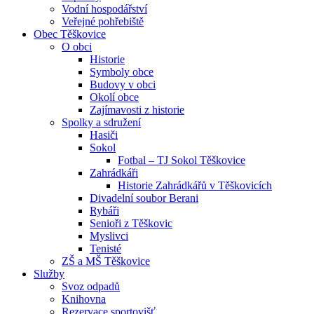
Vodní hospodářství
Veřejné pohřebiště
Obec Těškovice
O obci
Historie
Symboly obce
Budovy v obci
Okolí obce
Zajímavosti z historie
Spolky a sdružení
Hasiči
Sokol
Fotbal – TJ Sokol Těškovice
Zahrádkáři
Historie Zahrádkářů v Těškovicích
Divadelní soubor Berani
Rybáři
Senioři z Těškovic
Myslivci
Tenisté
ZŠ a MŠ Těškovice
Služby
Svoz odpadů
Knihovna
Rezervace sportovišť