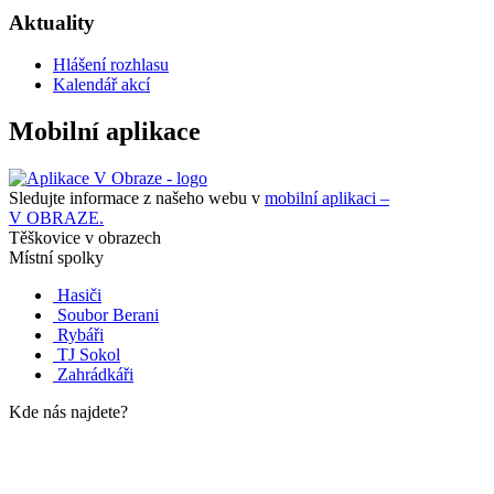
Aktuality
Hlášení rozhlasu
Kalendář akcí
Mobilní aplikace
Sledujte informace z našeho webu v
mobilní aplikaci –
V OBRAZE.
Těškovice v obrazech
Místní spolky
Hasiči
Soubor Berani
Rybáři
TJ Sokol
Zahrádkáři
Kde nás najdete?