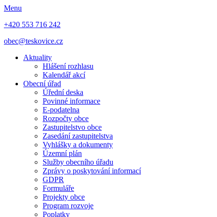
Menu
+420 553 716 242
obec@teskovice.cz
Aktuality
Hlášení rozhlasu
Kalendář akcí
Obecní úřad
Úřední deska
Povinné informace
E-podatelna
Rozpočty obce
Zastupitelstvo obce
Zasedání zastupitelstva
Vyhlášky a dokumenty
Územní plán
Služby obecního úřadu
Zprávy o poskytování informací
GDPR
Formuláře
Projekty obce
Program rozvoje
Poplatky