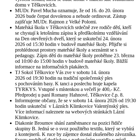
domu v Těškovicích.
MUDr. Pavel Mucha oznamuje, že od 16. do 20. února
2026 bude čerpat dovolenou a nebude ordinovat. Zástup
zajišťuje MUDr. Rajmon z Velké Polomi.
Mateřská škola v Těškovicích srdečně zve rodiče dětí, kteří
se chystají k letošnímu zápisu k předškolnímu vzdělávání
na Den otevřených dveří, který se uskuteční 24. února
2026 od 15:30 hodin v budově mateřské školy. Přijďte si
prohlédnout prostory mateřské školy a seznámit se s
pedagogy. Zápis dětí do mateřské školy proběhne 23. března
od 10:00 do 15:00 hodin v budově mateřské školy. Bližší
informace na informačních plakátech.
TJ Sokol Těškovice Vás zve v sobotu 14. února
2026 od 19:30 hodin na tradiční společenský ples
s pochováním basy. K tanci a poslechu hraje kapela
TYRKYS. Vstupné s místenkou a večeří je 400,- Kč.
Předprodej u paní Romany Hahnové, Těškovice č.p. 8.
Informujeme občany, že se v sobotu 14. února 2026 od 19:30
hodin uskuteční v Lázních Klimkovice Valentýnský ples.
Více informací naleznete na webových stránkách Lázní
Klimkovice.
Diakonie Broumov shání zaměstnance na pozici řidiče
skupiny B. Jedná se o svoz použitého textilu, který se vybírá
z kontejnerů. K ruce by zájemce dostal zkušeného závozníka.
Svozy probíhají dodávkou s parkováním vozidla v místě