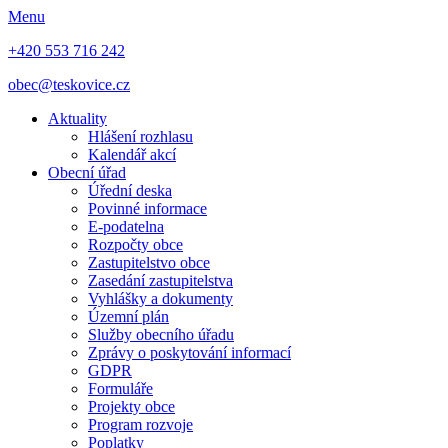
Menu
+420 553 716 242
obec@teskovice.cz
Aktuality
Hlášení rozhlasu
Kalendář akcí
Obecní úřad
Úřední deska
Povinné informace
E-podatelna
Rozpočty obce
Zastupitelstvo obce
Zasedání zastupitelstva
Vyhlášky a dokumenty
Územní plán
Služby obecního úřadu
Zprávy o poskytování informací
GDPR
Formuláře
Projekty obce
Program rozvoje
Poplatky