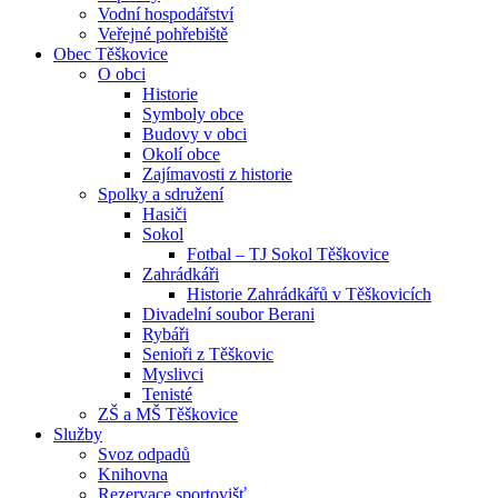
Vodní hospodářství
Veřejné pohřebiště
Obec Těškovice
O obci
Historie
Symboly obce
Budovy v obci
Okolí obce
Zajímavosti z historie
Spolky a sdružení
Hasiči
Sokol
Fotbal – TJ Sokol Těškovice
Zahrádkáři
Historie Zahrádkářů v Těškovicích
Divadelní soubor Berani
Rybáři
Senioři z Těškovic
Myslivci
Tenisté
ZŠ a MŠ Těškovice
Služby
Svoz odpadů
Knihovna
Rezervace sportovišť