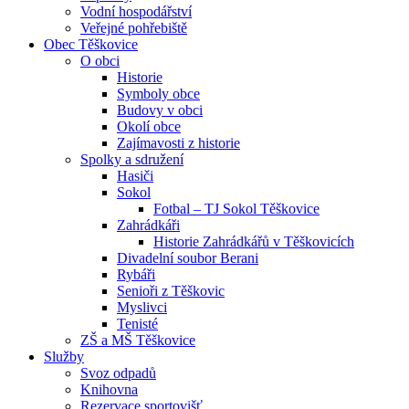
Vodní hospodářství
Veřejné pohřebiště
Obec Těškovice
O obci
Historie
Symboly obce
Budovy v obci
Okolí obce
Zajímavosti z historie
Spolky a sdružení
Hasiči
Sokol
Fotbal – TJ Sokol Těškovice
Zahrádkáři
Historie Zahrádkářů v Těškovicích
Divadelní soubor Berani
Rybáři
Senioři z Těškovic
Myslivci
Tenisté
ZŠ a MŠ Těškovice
Služby
Svoz odpadů
Knihovna
Rezervace sportovišť