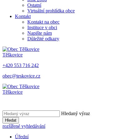
Ostatní
Virtuální prohlídka obce
Kontakt
Kontakt na obec
Instituce v obci
Napište nám
Důležité odkazy
Těškovice
+420 553 716 242
obec@teskovice.cz
Těškovice
Hledaný výraz
Hledat
rozšířené vyhledávání
Úřední