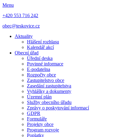
Menu
+420 553 716 242
obec@teskovice.cz
Aktuality
Hlášení rozhlasu
Kalendář akcí
Obecní úřad
Úřední deska
Povinné informace
E-podatelna
Rozpočty obce
Zastupitelstvo obce
Zasedání zastupitelstva
Vyhlášky a dokumenty
Územní plán
Služby obecního úřadu
Zprávy o poskytování informací
GDPR
Formuláře
Projekty obce
Program rozvoje
Poplatky