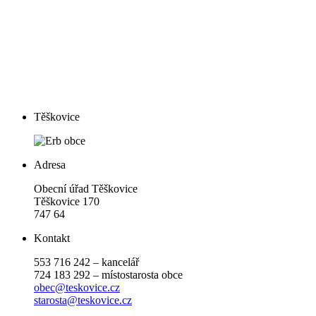
Těškovice
Adresa
Obecní úřad Těškovice
Těškovice 170
747 64
Kontakt
553 716 242 – kancelář
724 183 292 – místostarosta obce
obec@teskovice.cz
starosta@teskovice.cz