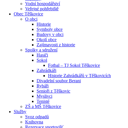
Vodní hospodářství
Veřejné pohřebiště
Obec Těškovice
O obci
Historie
Symboly obce
Budovy v obci
Okolí obce
Zajímavosti z historie
Spolky a sdružení
Hasiči
Sokol
Fotbal – TJ Sokol Těškovice
Zahrádkáři
Historie Zahrádkářů v Těškovicích
Divadelní soubor Berani
Rybáři
Senioři z Těškovic
Myslivci
Tenisté
ZŠ a MŠ Těškovice
Služby
Svoz odpadů
Knihovna
Rezervace sportovišť