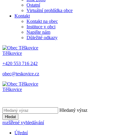
Ostatní
Virtuální prohlídka obce
Kontakt
Kontakt na obec
Instituce v obci
Napište nám
Důležité odkazy
Těškovice
+420 553 716 242
obec@teskovice.cz
Těškovice
Hledaný výraz
Hledat
rozšířené vyhledávání
Úřední