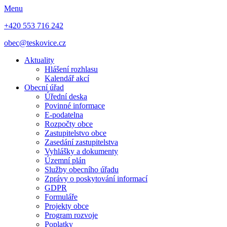
Menu
+420 553 716 242
obec@teskovice.cz
Aktuality
Hlášení rozhlasu
Kalendář akcí
Obecní úřad
Úřední deska
Povinné informace
E-podatelna
Rozpočty obce
Zastupitelstvo obce
Zasedání zastupitelstva
Vyhlášky a dokumenty
Územní plán
Služby obecního úřadu
Zprávy o poskytování informací
GDPR
Formuláře
Projekty obce
Program rozvoje
Poplatky