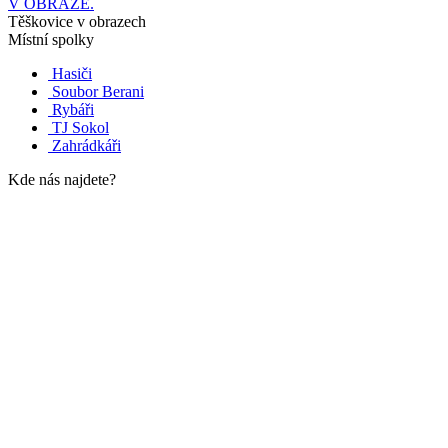
V OBRAZE.
Těškovice v obrazech
Místní spolky
Hasiči
Soubor Berani
Rybáři
TJ Sokol
Zahrádkáři
Kde nás najdete?