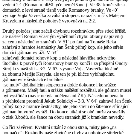
vedení 2:1 (Roman u bližší tyče neměl šanci). Ve 38´ končí střela
domácích z levé straně těsně vedle Romanovy branky. Ve 40´
využije Vojta Vavrečka zaváhání stopera, narazí si míč s Matějem
Krayzlem a následně pohotově vyrovnává na 2:2.
Druhý poločas jsme začali chybnou rozehrávkou přes střed hřiště,
ale naštěstí Roman včasným vyběhnutí chybu obrany napravil (i
za cenu následného zranění). V 51´ po faul na Tomáše Reka
zahrává z hranice šestnáctky Jan Šenk přímý kop, ale jeho střelu
domácí gólman vyráží. V 53´
zahrávají domácí rohový kop a následná hlavička nekrytého
útočníka k pravé tyči Romanovy branky končí i za přispění Ondry
Strojila v naší síti – 3:2. V 63´ vysune Vojta Vavrečka ideálně
za obranu Matěje Krayzla, ale ten je při kličce vybíhajícímu
gólmanovi v šestnáctce brutálně
„sejmutý“ dobíhajícím stoperem a dojde dokonce i ke srážce
s gólmanem. Matěj faul a srážku naštěstí rozběhal, ale gólman musel
být vystřídán (navíc nebyla udělena ani ŽK). Následnou penaltu
s přehledem proměnil Jakub Solnický – 3:3. V 64´ zahrává Jan Šenk
přímý kop z hranice šestnáctky, ale jeho střelu do šibenice střídající
gólman bravurně vyráží. Do konce utkání se obě mužstva snažily
o zisk 3.bodů, ale šance na obou stranách již k brankám nevedly.
Co říci závěrem: Kvalitní utkání z obou stran, místy jako „na
houpačce“. Rozhodly naše zbytečné chyby a pohotové střelecké