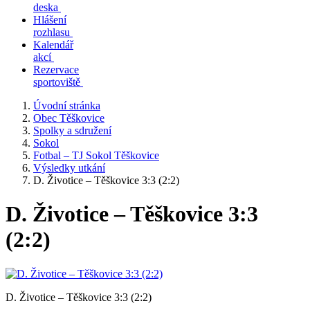
deska
Hlášení
rozhlasu
Kalendář
akcí
Rezervace
sportoviště
Úvodní stránka
Obec Těškovice
Spolky a sdružení
Sokol
Fotbal – TJ Sokol Těškovice
Výsledky utkání
D. Životice – Těškovice 3:3 (2:2)
D. Životice – Těškovice 3:3
(2:2)
D. Životice – Těškovice 3:3 (2:2)