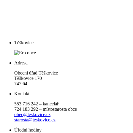
Těškovice
Adresa
Obecní úřad Těškovice
Těškovice 170
747 64
Kontakt
553 716 242 – kancelář
724 183 292 – místostarosta obce
obec@teskovice.cz
starosta@teskovice.cz
Úřední hodiny