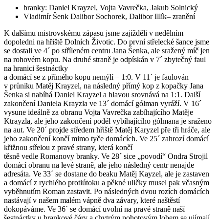
branky: Daniel Krayzel, Vojta Vavrečka, Jakub Solnický
Vladimír Šenk Dalibor Sochorek, Dalibor Illík– zranění
K dalšímu mistrovskému zápasu jsme zajížděli v nedělním
dopoledni na hřiště Dolních Životic. Do první střelecké šance jsme
se dostali ve 4´ po stříleném centru Jana Šenka, ale sražený míč jen
na rohovém kopu. Na druhé straně je odpískán v 7´ zbytečný faul
na hranici šestnáctky
a domácí se z přímého kopu nemýlí – 1:0. V 11´ je faulován
v průniku Matěj Krayzel, na následný přímý kop z kopačky Jana
Šenka si nabíhá Daniel Krayzel a hlavou srovnává na 1:1. Další
zakončení Daniela Krayzla ve 13´ domácí gólman vyráží. V 16´
vysune ideálně za obranu Vojta Vavrečka zabíhajícího Matěje
Ktrayzla, ale jeho zakončení podél vybíhajícího gólmana je sraženo
na aut. Ve 20´ projde středem hřiště Matěj Karyzel pře tři hráče, ale
jeho zakončení končí mimo tyče domácích. Ve 25´ zahrozí domácí
křižnou střelou z pravé strany, která končí
těsně vedle Romanovy branky. Ve 28´ sice „povodí“ Ondra Strojil
domácí obranu na levé straně, ale jeho následný centr nenajde
adresáta. Ve 33´ se dostane do beaku Matěj Kayzel, ale je zastaven
a domácí z rychlého protiútoku a pěkné uličky musel pak včasným
vyběhnutím Roman zastavit. Po následných dvou rozích domácích
nastávají v našem malém vápně dva závary, které naštěstí
dokopáváme. Ve 36´ se domácí uvolní na pravé straně naší
šestnáctky u brankové čáry a chytrým pohotovým lobem se ujímají