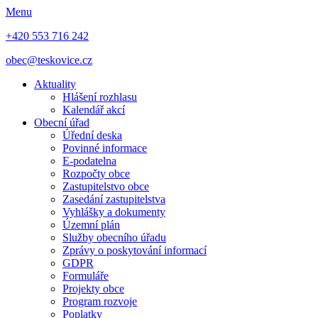
Menu
+420 553 716 242
obec@teskovice.cz
Aktuality
Hlášení rozhlasu
Kalendář akcí
Obecní úřad
Úřední deska
Povinné informace
E-podatelna
Rozpočty obce
Zastupitelstvo obce
Zasedání zastupitelstva
Vyhlášky a dokumenty
Územní plán
Služby obecního úřadu
Zprávy o poskytování informací
GDPR
Formuláře
Projekty obce
Program rozvoje
Poplatky