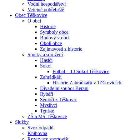
Vodní hospodářství
Veřejné pohřebiště
Obec Těškovice
O obci
Historie
Symboly obce
Budovy v obci
Okolí obce
Zajímavosti z historie
Spolky a sdružení
Hasiči
Sokol
Fotbal – TJ Sokol Těškovice
Zahrádkáři
Historie Zahrádkářů v Těškovicích
Divadelní soubor Berani
Rybáři
Senioři z Těškovic
Myslivci
Tenisté
ZŠ a MŠ Těškovice
Služby
Svoz odpadů
Knihovna
Rezervace sportovišť