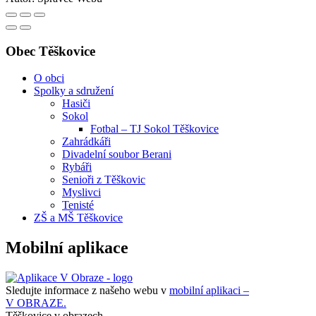
Obec Těškovice
O obci
Spolky a sdružení
Hasiči
Sokol
Fotbal – TJ Sokol Těškovice
Zahrádkáři
Divadelní soubor Berani
Rybáři
Senioři z Těškovic
Myslivci
Tenisté
ZŠ a MŠ Těškovice
Mobilní aplikace
Sledujte informace z našeho webu v
mobilní aplikaci –
V OBRAZE.
Těškovice v obrazech