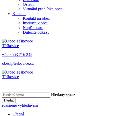
Ostatní
Virtuální prohlídka obce
Kontakt
Kontakt na obec
Instituce v obci
Napište nám
Důležité odkazy
Těškovice
+420 553 716 242
obec@teskovice.cz
Těškovice
Hledaný výraz
Hledat
rozšířené vyhledávání
Úřední