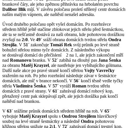
brankové čáry, ale jeho zpětnou přihrávku na hrbolatém povrchu
Dalibor Illík
míjí. V závěru poločasu proletí střílený centr domácích
naším malým vápnem, ale naštěstí nenašel adresáta.
Úvod druhého poločasu opět vyšel domácím. Po rozehrávce
středem hřiště ještě stačíme zblokovat jejich střelu před šestnáctkou,
ale ta se nešťastně dostává za naši obranu, kde pohotovou dorážkou
zvyšují na
2:0
. Ve
49´
sráží obrana domácích tvrdou střelu
Ondra
Strojila
. V
51´
zakončuje
Tomáš Rek
svůj průnik po levé straně
bohužel střelou mimo tyče domácích. Z následného výkopu
se dostávají domácí do přečíslení 2 na 1, ale jejich zakončení míří
nad
Romanovu
branku. V
52´
zabíhá na dlouhý pas
Jana Šenka
za obranu
Matěj Krayzel
, ale nastřeluje jen vybíhajícího gólmana.
Další naše akce po pravé straně končí střelou
Vojty Vavrečky
sražením na roh. Po jeho rozehrání následuje závar v šestnáctce
domácích, ale míč v brance nekončí. V
56´
končí těsně vedle tyčky
střela
Vladimíra Šenka
. V
57´
vyráží
Roman
tvrdou střelu
domácích z pravé strany. V
61´
zahrávají domácí rohový kop,
přetažený centr pak sklepávají zpět, ale jejich dorážka pak končí
naštěstí nad brankou.
V
63´
srážíme průnik domácích středem hřiště na roh. V
65´
vybojuje
Matěj Krayzel
spolu s
Ondrou Strojilem
hlavičkový
souboj na levé straně šestnáctky a následně
Ondra
pohotovou
křižnou střelou snižuje na
2:1
. V
72´
zahrávají domácí trestný kop,