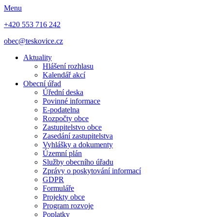
Menu
+420 553 716 242
obec@teskovice.cz
Aktuality
Hlášení rozhlasu
Kalendář akcí
Obecní úřad
Úřední deska
Povinné informace
E-podatelna
Rozpočty obce
Zastupitelstvo obce
Zasedání zastupitelstva
Vyhlášky a dokumenty
Územní plán
Služby obecního úřadu
Zprávy o poskytování informací
GDPR
Formuláře
Projekty obce
Program rozvoje
Poplatky