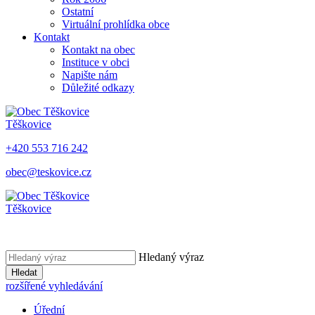
Ostatní
Virtuální prohlídka obce
Kontakt
Kontakt na obec
Instituce v obci
Napište nám
Důležité odkazy
Těškovice
+420 553 716 242
obec@teskovice.cz
Těškovice
Hledaný výraz
Hledat
rozšířené vyhledávání
Úřední