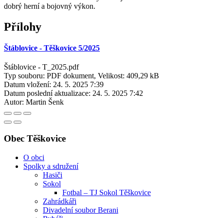
dobrý herní a bojovný výkon.
Přílohy
Štáblovice - Těškovice 5/2025
Štáblovice - T_2025.pdf
Typ souboru: PDF dokument, Velikost: 409,29 kB
Datum vložení:
24. 5. 2025 7:39
Datum poslední aktualizace:
24. 5. 2025 7:42
Autor:
Martin Šenk
Obec Těškovice
O obci
Spolky a sdružení
Hasiči
Sokol
Fotbal – TJ Sokol Těškovice
Zahrádkáři
Divadelní soubor Berani