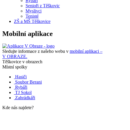
Rybáři
Senioři z Těškovic
Myslivci
Tenisté
ZŠ a MŠ Těškovice
Mobilní aplikace
Sledujte informace z našeho webu v
mobilní aplikaci –
V OBRAZE.
Těškovice v obrazech
Místní spolky
Hasiči
Soubor Berani
Rybáři
TJ Sokol
Zahrádkáři
Kde nás najdete?