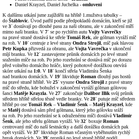
Daniel Krayzel, Daniel Juchelka -
omluveni
K dalšímu utkání jsme zajížděli na hřiště 1.mužstva tabulky –
do
Štáblovic
. Úvod patřil podle předpokladů domácím, kteří se již
ve
3´
dostávají po dlouhé pasu za naši obranu, ale v zakončení míří
mimo naši branku. V
7´
se po rychlém autu
Vojty Vavrečky
na pravé straně dostává ke střele
Tomáš Rek
, ale gólman vyráží míč
na roh. V
10´
centruje z levé strany
Ondra Strojil
, míč pak hlavou
Petr Kupka
přizvedá za obranu, ale
Vojta Vavrečka
v ukončení
míjí branku. Ve
12´
zastavujeme průnik domácích po levé straně
sražením míče na roh. Po jeho rozehrání se dostává míč po dorazu
před volného domácího hráče, který pohotově dorážkou otevírá
skóre utkání na
1:0
. V
18´
končí střela Vladimíra Šenka
nad brankou domácích. V
19´
likviduje
Roman
dlouhý pas hostů
na pravé straně hřiště. Ve
25´
vysune
Ondra Strojil
z pravé strany
míč do středu, kde bohužel v zakončení vyráží gólman gólovou
šanci
Matěje Krayzla
. Ve
27´
zakončuje
Dalibor Illík
svůj průnik
středem hřiště střelou těsně vedle branky. Ve
28´
putuje míč středem
hřiště po ose
Tomáš Rek
–
Vladimír Šenk
–
Matěj Krayzel
, kde
se
Matěj
dostává sám před gólmana, který jeho góĺovku sráží
na roh. Po jeho rozehrání se k odraženému míči dostává
Vladimír
Šenk
, ale jeho střelu gólman vyráží. Ve
32´
boxuje
Roman
centrovaný míč do naší šestnáctky a další dorážku domácích pak
opět vyráží. Ve
37´
likviduje Roman včasným vyběhnutím rychlý
break domácích. Ve
39´
proniká po levé straně hřiště podél