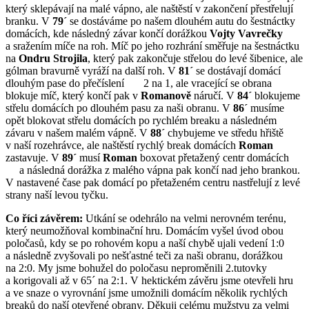
který sklepávají na malé vápno, ale naštěstí v zakončení přestřelují
branku. V
79´
se dostáváme po našem dlouhém autu do šestnáctky
domácích, kde následný závar končí dorážkou
Vojty Vavrečky
a sražením míče na roh. Míč po jeho rozhrání směřuje na šestnáctku
na
Ondru Strojila
, který pak zakončuje střelou do levé šibenice, ale
gólman bravurně vyráží na další roh. V
81´
se dostávají domácí
dlouhým pase do přečíslení 2 na 1, ale vracející se obrana
blokuje míč, který končí pak v
Romanově
náručí. V
84´
blokujeme
střelu domácích po dlouhém pasu za naši obranu. V
86´
musíme
opět blokovat střelu domácích po rychlém breaku a následném
závaru v našem malém vápně. V
88´
chybujeme ve středu hřiště
v naší rozehrávce, ale naštěstí rychlý break domácích
Roman
zastavuje. V
89´
musí
Roman
boxovat přetažený centr domácích
a následná dorážka z malého vápna pak končí nad jeho brankou.
V nastavené čase pak domácí po přetaženém centru nastřelují z levé
strany naší levou tyčku.
Co říci závěrem:
Utkání se odehrálo na velmi nerovném terénu,
který neumožňoval kombinační hru. Domácím vyšel úvod obou
poločasů, kdy se po rohovém kopu a naší chybě ujali vedení 1:0
a následně zvyšovali po nešťastné teči za naši obranu, dorážkou
na 2:0. My jsme bohužel do poločasu neproměnili 2.tutovky
a korigovali až v 65´ na 2:1. V hektickém závěru jsme otevřeli hru
a ve snaze o vyrovnání jsme umožnili domácím několik rychlých
breaků do naší otevřené obrany. Děkuji celému mužstvu za velmi