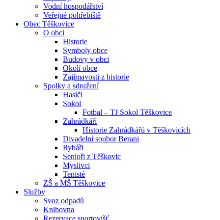
Vodní hospodářství
Veřejné pohřebiště
Obec Těškovice
O obci
Historie
Symboly obce
Budovy v obci
Okolí obce
Zajímavosti z historie
Spolky a sdružení
Hasiči
Sokol
Fotbal – TJ Sokol Těškovice
Zahrádkáři
Historie Zahrádkářů v Těškovicích
Divadelní soubor Berani
Rybáři
Senioři z Těškovic
Myslivci
Tenisté
ZŠ a MŠ Těškovice
Služby
Svoz odpadů
Knihovna
Rezervace sportovišť