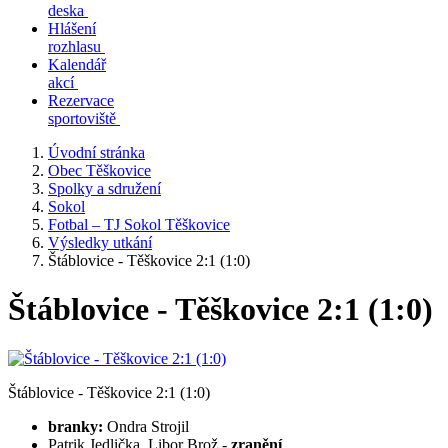
deska
Hlášení
rozhlasu
Kalendář
akcí
Rezervace
sportoviště
Úvodní stránka
Obec Těškovice
Spolky a sdružení
Sokol
Fotbal – TJ Sokol Těškovice
Výsledky utkání
Štáblovice - Těškovice 2:1 (1:0)
Štáblovice - Těškovice 2:1 (1:0)
Štáblovice - Těškovice 2:1 (1:0)
branky:
Ondra Strojil
Patrik Jedlička, Libor Brož -
zranění