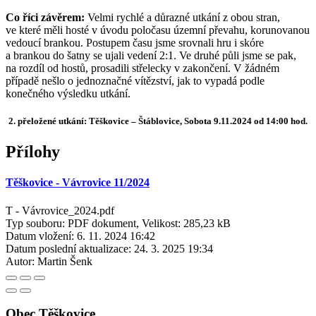
Co říci závěrem:
Velmi rychlé a důrazné utkání z obou stran,
ve které měli hosté v úvodu poločasu územní převahu, korunovanou
vedoucí brankou. Postupem času jsme srovnali hru i skóre
a brankou do šatny se ujali vedení 2:1. Ve druhé půli jsme se pak,
na rozdíl od hostů, prosadili střelecky v zakončení. V žádném
případě nešlo o jednoznačné vítězství, jak to vypadá podle
konečného výsledku utkání.
2. přeložené utkání: Těškovice – Štáblovice, Sobota 9.11.2024 od 14:00 hod.
Přílohy
Těškovice - Vávrovice 11/2024
T - Vávrovice_2024.pdf
Typ souboru: PDF dokument, Velikost: 285,23 kB
Datum vložení:
6. 11. 2024 16:42
Datum poslední aktualizace:
24. 3. 2025 19:34
Autor:
Martin Šenk
Obec Těškovice