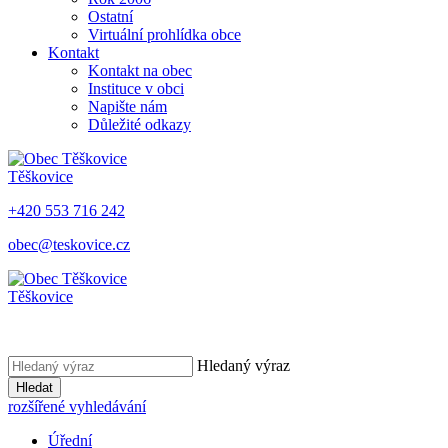
Ostatní
Virtuální prohlídka obce
Kontakt
Kontakt na obec
Instituce v obci
Napište nám
Důležité odkazy
Těškovice
+420 553 716 242
obec@teskovice.cz
Těškovice
Hledaný výraz
Hledat
rozšířené vyhledávání
Úřední