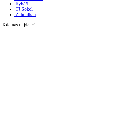
Rybáři
TJ Sokol
Zahrádkáři
Kde nás najdete?