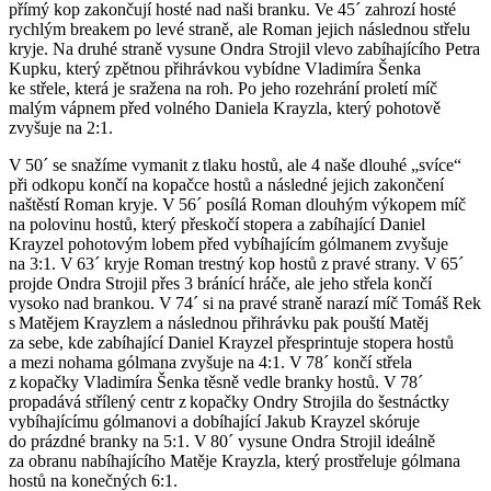
přímý kop zakončují hosté nad naši branku. Ve 45´ zahrozí hosté
rychlým breakem po levé straně, ale Roman jejich následnou střelu
kryje. Na druhé straně vysune Ondra Strojil vlevo zabíhajícího Petra
Kupku, který zpětnou přihrávkou vybídne Vladimíra Šenka
ke střele, která je sražena na roh. Po jeho rozehrání proletí míč
malým vápnem před volného Daniela Krayzla, který pohotově
zvyšuje na 2:1.
V 50´ se snažíme vymanit z tlaku hostů, ale 4 naše dlouhé „svíce“
při odkopu končí na kopačce hostů a následné jejich zakončení
naštěstí Roman kryje. V 56´ posílá Roman dlouhým výkopem míč
na polovinu hostů, který přeskočí stopera a zabíhající Daniel
Krayzel pohotovým lobem před vybíhajícím gólmanem zvyšuje
na 3:1. V 63´ kryje Roman trestný kop hostů z pravé strany. V 65´
projde Ondra Strojil přes 3 bránící hráče, ale jeho střela končí
vysoko nad brankou. V 74´ si na pravé straně narazí míč Tomáš Rek
s Matějem Krayzlem a následnou přihrávku pak pouští Matěj
za sebe, kde zabíhající Daniel Krayzel přesprintuje stopera hostů
a mezi nohama gólmana zvyšuje na 4:1. V 78´ končí střela
z kopačky Vladimíra Šenka těsně vedle branky hostů. V 78´
propadává střílený centr z kopačky Ondry Strojila do šestnáctky
vybíhajícímu gólmanovi a dobíhající Jakub Krayzel skóruje
do prázdné branky na 5:1. V 80´ vysune Ondra Strojil ideálně
za obranu nabíhajícího Matěje Krayzla, který prostřeluje gólmana
hostů na konečných 6:1.