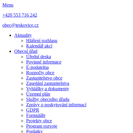
Menu
+420 553 716 242
obec@teskovice.cz
Aktuality
Hlášení rozhlasu
Kalendář akcí
Obecní úřad
Úřední deska
Povinné informace
E-podatelna
Rozpočty obce
Zastupitelstvo obce
Zasedání zastupitelstva
Vyhlášky a dokumenty
Územní plán
Služby obecního úřadu
Zprávy o poskytování informací
GDPR
Formuláře
Projekty obce
Program rozvoje
Poplatky