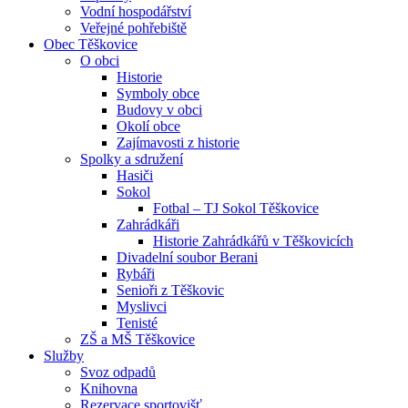
Vodní hospodářství
Veřejné pohřebiště
Obec Těškovice
O obci
Historie
Symboly obce
Budovy v obci
Okolí obce
Zajímavosti z historie
Spolky a sdružení
Hasiči
Sokol
Fotbal – TJ Sokol Těškovice
Zahrádkáři
Historie Zahrádkářů v Těškovicích
Divadelní soubor Berani
Rybáři
Senioři z Těškovic
Myslivci
Tenisté
ZŠ a MŠ Těškovice
Služby
Svoz odpadů
Knihovna
Rezervace sportovišť