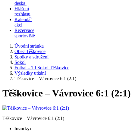
deska
Hlášení
rozhlasu
Kalendář
akcí
Rezervace
sportoviště
Úvodní stránka
Obec Těškovice
Spolky a sdružení
Sokol
Fotbal – TJ Sokol Těškovice
Výsledky utkání
Těškovice – Vávrovice 6:1 (2:1)
Těškovice – Vávrovice 6:1 (2:1)
Těškovice – Vávrovice 6:1 (2:1)
branky: