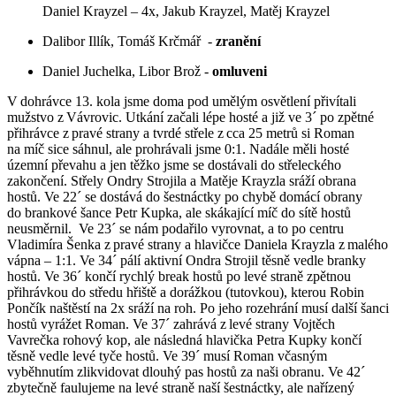
Daniel Krayzel – 4x, Jakub Krayzel, Matěj Krayzel
Dalibor Illík, Tomáš Krčmář -
zranění
Daniel Juchelka, Libor Brož -
omluveni
V dohrávce 13. kola jsme doma pod umělým osvětlení přivítali
mužstvo z Vávrovic. Utkání začali lépe hosté a již ve 3´ po zpětné
přihrávce z pravé strany a tvrdé střele z cca 25 metrů si Roman
na míč sice sáhnul, ale prohrávali jsme 0:1. Nadále měli hosté
územní převahu a jen těžko jsme se dostávali do střeleckého
zakončení. Střely Ondry Strojila a Matěje Krayzla sráží obrana
hostů. Ve 22´ se dostává do šestnáctky po chybě domácí obrany
do brankové šance Petr Kupka, ale skákající míč do sítě hostů
neusměrnil. Ve 23´ se nám podařilo vyrovnat, a to po centru
Vladimíra Šenka z pravé strany a hlavičce Daniela Krayzla z malého
vápna – 1:1. Ve 34´ pálí aktivní Ondra Strojil těsně vedle branky
hostů. Ve 36´ končí rychlý break hostů po levé straně zpětnou
přihrávkou do středu hřiště a dorážkou (tutovkou), kterou Robin
Pončík naštěstí na 2x sráží na roh. Po jeho rozehrání musí další šanci
hostů vyrážet Roman. Ve 37´ zahrává z levé strany Vojtěch
Vavrečka rohový kop, ale následná hlavička Petra Kupky končí
těsně vedle levé tyče hostů. Ve 39´ musí Roman včasným
vyběhnutím zlikvidovat dlouhý pas hostů za naši obranu. Ve 42´
zbytečně faulujeme na levé straně naší šestnáctky, ale nařízený