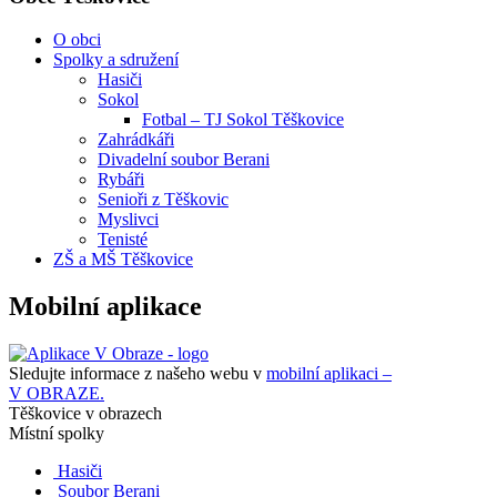
O obci
Spolky a sdružení
Hasiči
Sokol
Fotbal – TJ Sokol Těškovice
Zahrádkáři
Divadelní soubor Berani
Rybáři
Senioři z Těškovic
Myslivci
Tenisté
ZŠ a MŠ Těškovice
Mobilní aplikace
Sledujte informace z našeho webu v
mobilní aplikaci –
V OBRAZE.
Těškovice v obrazech
Místní spolky
Hasiči
Soubor Berani