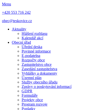
Menu
+420 553 716 242
obec@teskovice.cz
Aktuality
Hlášení rozhlasu
Kalendář akcí
Obecní úřad
Úřední deska
Povinné informace
E-podatelna
Rozpočty obce
Zastupitelstvo obce
Zasedání zastupitelstva
Vyhlášky a dokumenty
Územní plán
Služby obecního úřadu
Zprávy o poskytování informací
GDPR
Formuláře
Projekty obce
Program rozvoje
Poplatky