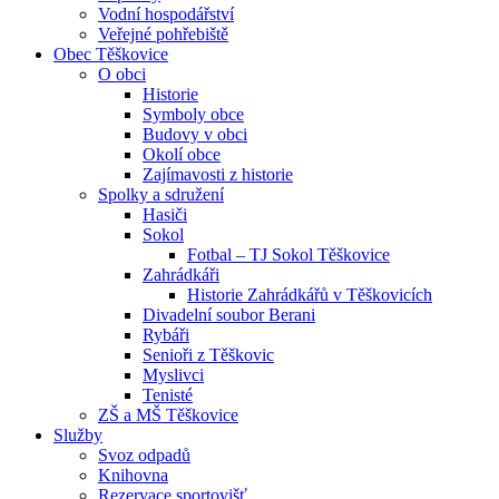
Vodní hospodářství
Veřejné pohřebiště
Obec Těškovice
O obci
Historie
Symboly obce
Budovy v obci
Okolí obce
Zajímavosti z historie
Spolky a sdružení
Hasiči
Sokol
Fotbal – TJ Sokol Těškovice
Zahrádkáři
Historie Zahrádkářů v Těškovicích
Divadelní soubor Berani
Rybáři
Senioři z Těškovic
Myslivci
Tenisté
ZŠ a MŠ Těškovice
Služby
Svoz odpadů
Knihovna
Rezervace sportovišť