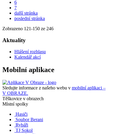
6
7
další stránka
poslední stránka
Zobrazeno
121
-
150
ze 246
Aktuality
Hlášení rozhlasu
Kalendář akcí
Mobilní aplikace
Sledujte informace z našeho webu v
mobilní aplikaci –
V OBRAZE.
Těškovice v obrazech
Místní spolky
Hasiči
Soubor Berani
Rybáři
TJ Sokol