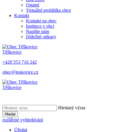
Ostatní
Virtuální prohlídka obce
Kontakt
Kontakt na obec
Instituce v obci
Napište nám
Důležité odkazy
Těškovice
+420 553 716 242
obec@teskovice.cz
Těškovice
Hledaný výraz
Hledat
rozšířené vyhledávání
Úřední