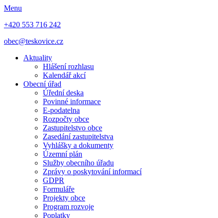
Menu
+420 553 716 242
obec@teskovice.cz
Aktuality
Hlášení rozhlasu
Kalendář akcí
Obecní úřad
Úřední deska
Povinné informace
E-podatelna
Rozpočty obce
Zastupitelstvo obce
Zasedání zastupitelstva
Vyhlášky a dokumenty
Územní plán
Služby obecního úřadu
Zprávy o poskytování informací
GDPR
Formuláře
Projekty obce
Program rozvoje
Poplatky