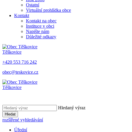
Ostatní
Virtuální prohlídka obce
Kontakt
Kontakt na obec
Instituce v obci
Napište nám
Důležité odkazy
Těškovice
+420 553 716 242
obec@teskovice.cz
Těškovice
Hledaný výraz
Hledat
rozšířené vyhledávání
Úřední