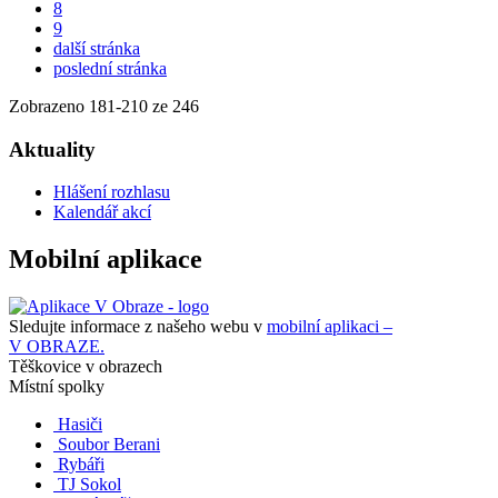
8
9
další stránka
poslední stránka
Zobrazeno
181
-
210
ze 246
Aktuality
Hlášení rozhlasu
Kalendář akcí
Mobilní aplikace
Sledujte informace z našeho webu v
mobilní aplikaci –
V OBRAZE.
Těškovice v obrazech
Místní spolky
Hasiči
Soubor Berani
Rybáři
TJ Sokol