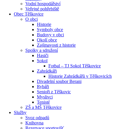
Vodní hospodářství
Veřejné pohřebiště
Obec Těškovice
O obci
Historie
Symboly obce
Budovy v obci
Okolí obce
Zajímavosti z historie
Spolky a sdružení
Hasiči
Sokol
Fotbal – TJ Sokol Těškovice
Zahrádkáři
Historie Zahrádkářů v Těškovicích
Divadelní soubor Berani
Rybáři
Senioři z Těškovic
Myslivci
Tenisté
ZŠ a MŠ Těškovice
Služby
Svoz odpadů
Knihovna
Rezervace sportovišť